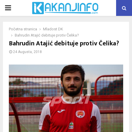
PRIMARY
MENU
Početna stranica
Mladost DK
Bahrudin Atajić debituje protiv Čelika?
Bahrudin Atajić debituje protiv Čelika?
24 Augusta, 2018