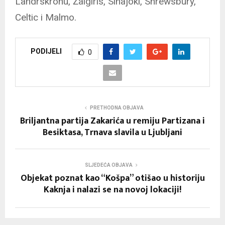
Landrskronu, Žalgiris, Sinajoki, Shrewsbury,
Celtic i Malmo.
PODIJELI
0
PRETHODNA OBJAVA
Briljantna partija Zakarića u remiju Partizana i
Besiktasa, Trnava slavila u Ljubljani
SLJEDEĆA OBJAVA
Objekat poznat kao “Košpa” otišao u historiju
Kaknja i nalazi se na novoj lokaciji!