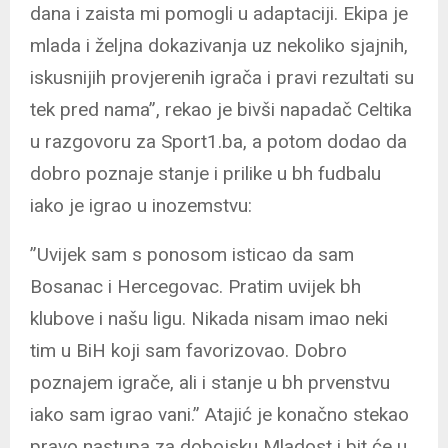
dana i zaista mi pomogli u adaptaciji. Ekipa je
mlada i željna dokazivanja uz nekoliko sjajnih,
iskusnijih provjerenih igrača i pravi rezultati su
tek pred nama”, rekao je bivši napadač Celtika
u razgovoru za Sport1.ba, a potom dodao da
dobro poznaje stanje i prilike u bh fudbalu
iako je igrao u inozemstvu:
”Uvijek sam s ponosom isticao da sam
Bosanac i Hercegovac. Pratim uvijek bh
klubove i našu ligu. Nikada nisam imao neki
tim u BiH koji sam favorizovao. Dobro
poznajem igrače, ali i stanje u bh prvenstvu
iako sam igrao vani.” Atajić je konačno stekao
pravo nastupa za dobojsku Mladost i bit će u