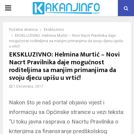
PRIMARY
MENU
Početna stranica
Ekskluzivno
EKSKLUZIVNO: Helmina Murtić – Novi Nacrt Pravilnika daje
mogućnost roditeljima sa manjim primanjima da svoju djecu upišu
u vrtić!
EKSKLUZIVNO: Helmina Murtić – Novi
Nacrt Pravilnika daje mogućnost
roditeljima sa manjim primanjima da
svoju djecu upišu u vrtić!
7 Decembra, 2017
Nakon što je naš portal objavio vijest i
informaciju sa Općinske stranice u vezi teksta:
“U toku javna rasprava o Nacrtu Pravilnika o
kriterijima za finansiranje predškolskog