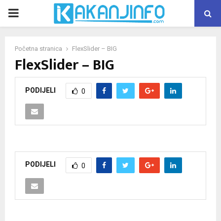
PRIMARY
MENU
Početna stranica
FlexSlider – BIG
FlexSlider – BIG
PODIJELI
0
PODIJELI
0