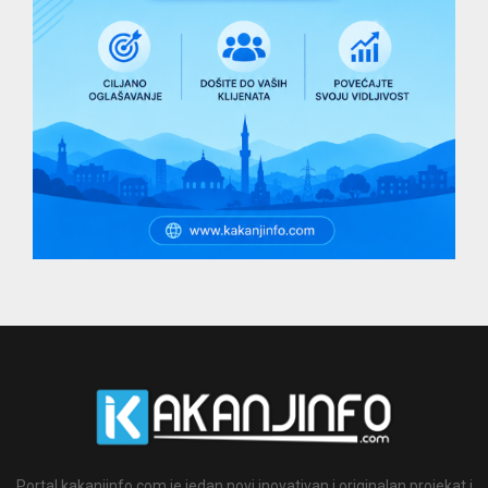
Portal kakanjinfo.com je jedan novi inovativan i originalan projekat i