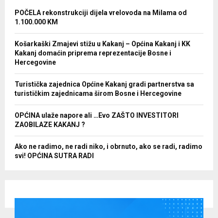
POČELA rekonstrukciji dijela vrelovoda na Milama od
1.100.000 KM
Košarkaški Zmajevi stižu u Kakanj – Općina Kakanj i KK
Kakanj domaćin priprema reprezentacije Bosne i
Hercegovine
Turistička zajednica Općine Kakanj gradi partnerstva sa
turističkim zajednicama širom Bosne i Hercegovine
OPĆINA ulaže napore ali …Evo ZAŠTO INVESTITORI
ZAOBILAZE KAKANJ ?
Ako ne radimo, ne radi niko, i obrnuto, ako se radi, radimo
svi! OPĆINA SUTRA RADI