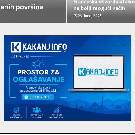
Francuska otvorila utakm
lenih površina
najbolji mogući način
26 Juna, 2026