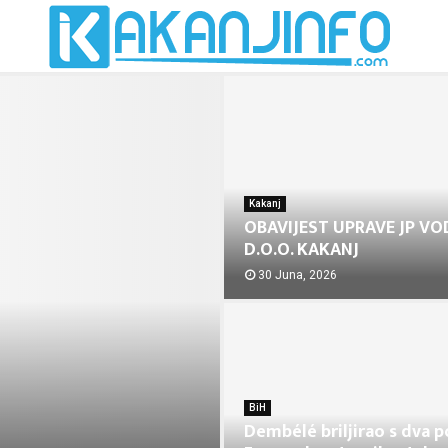
Kakanj
OBAVIJEST UPRAVE JP V
D.O.O. KAKANJ
30 Juna, 2026
BiH
Dembélé briljirao s dva 