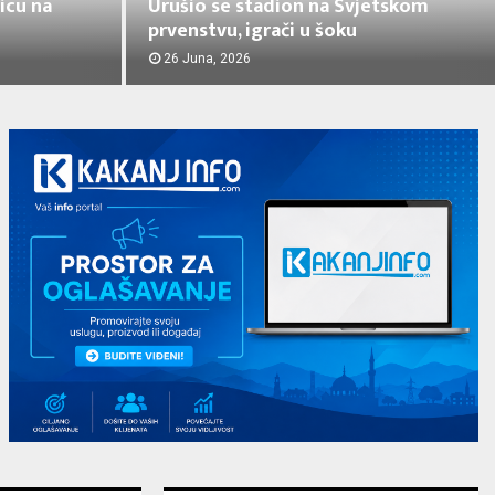
icu na
Urušio se stadion na Svjetskom
prvenstvu, igrači u šoku
26 Juna, 2026