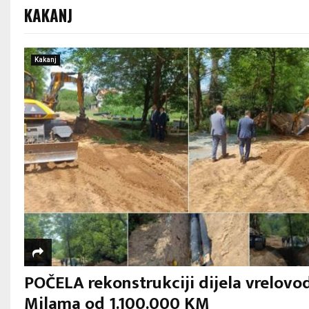
KAKANJ
Kakanj
POČELA rekonstrukciji dijela vrelovo
Milama od 1.100.000 KM