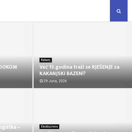
Kakanj
ODOKOM
Već 15.godina traži se RJEŠENJE za
KAKANJSKI BAZEN!?
29 Juna, 2026
pogotka –
Ekskluzivno