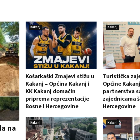
Kakanj
Kakanj
Košarkaški Zmajevi stižu u
Turistička zaj
Kakanj – Općina Kakanj i
Općine Kakanj
KK Kakanj domaćin
partnerstva s
priprema reprezentacije
zajednicama š
Bosne i Hercegovine
Hercegovine
Kakanj
Kakanj
da na