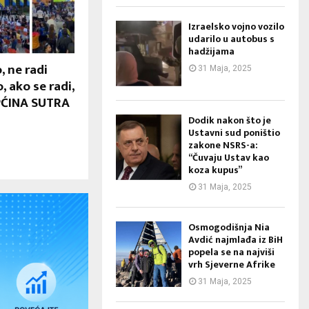
Izraelsko vojno vozilo
udarilo u autobus s
hadžijama
, ne radi
31 Maja, 2025
, ako se radi,
PĆINA SUTRA
Dodik nakon što je
Ustavni sud poništio
zakone NSRS-a:
“Čuvaju Ustav kao
koza kupus”
31 Maja, 2025
Osmogodišnja Nia
Avdić najmlađa iz BiH
popela se na najviši
vrh Sjeverne Afrike
31 Maja, 2025