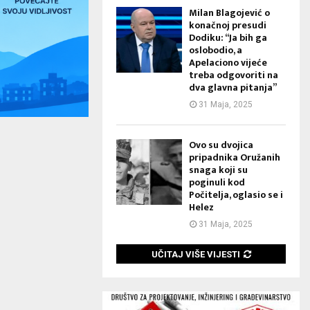
Milan Blagojević o
konačnoj presudi
Dodiku: “Ja bih ga
oslobodio, a
Apelaciono vijeće
treba odgovoriti na
dva glavna pitanja”
31 Maja, 2025
Ovo su dvojica
pripadnika Oružanih
snaga koji su
poginuli kod
Počitelja, oglasio se i
Helez
31 Maja, 2025
UČITAJ VIŠE VIJESTI