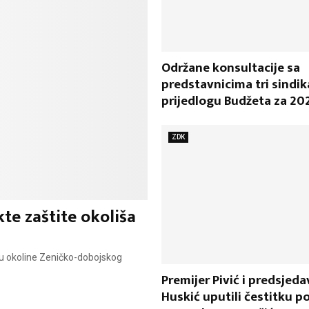
Održane konsultacije sa
predstavnicima tri sindik
prijedlogu Budžeta za 20
ZDK
te zaštite okoliša
tu okoline Zeničko-dobojskog
Premijer Pivić i predsjeda
Huskić uputili čestitku 