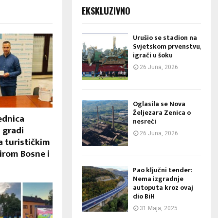
EKSKLUZIVNO
Urušio se stadion na
Svjetskom prvenstvu,
igrači u šoku
26 Juna, 2026
Oglasila se Nova
Željezara Zenica o
ednica
nesreći
 gradi
26 Juna, 2026
a turističkim
irom Bosne i
Pao ključni tender:
Nema izgradnje
autoputa kroz ovaj
dio BiH
31 Maja, 2025