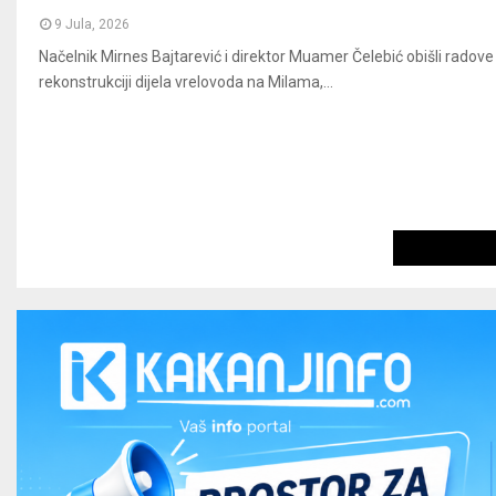
9 Jula, 2026
Načelnik Mirnes Bajtarević i direktor Muamer Čelebić obišli radove
rekonstrukciji dijela vrelovoda na Milama,...