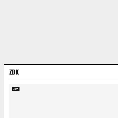
ZDK
ZDK