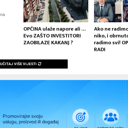
 na
OPĆINA ulaže napore ali …
Ako ne radimo
Evo ZAŠTO INVESTITORI
niko, i obrnuto
ZAOBILAZE KAKANJ ?
radimo svi! O
RADI
UČITAJ VIŠE VIJESTI