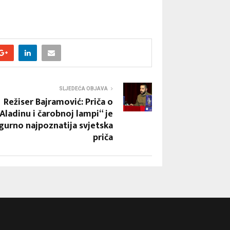
SLJEDEĆA OBJAVA
Režiser Bajramović: Priča o
Aladinu i čarobnoj lampi“ je
igurno najpoznatija svjetska
priča