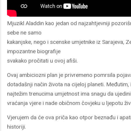
Mjuzikl Aladdin kao jedan od najzahtjevniji pozoriš
sebe ne samo
kakanjske, nego i scenske umjetnike iz Sarajeva, Ze
impozantne biografije
svakako pročitati u ovoj afiši.
Ovaj ambiciozni plan je privremeno pomrsila pojava
dotadašnji način života na cijeloj planeti. Međutim
najtežim trenucima umjetnost ima snagu da ujedini l
vraćanja vjere i nade običnom čovjeku u ljepotu živ
Vjerujem da će ova priča kao otpor beznađu i apati
historiji.