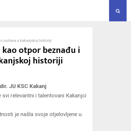
o ucrtana u kakanjskoj historiji
a kao otpor beznađu i
anjskoj historiji
dir. JU KSC Kakanj
vi relevantni i talentovani Kakanjci
nosti je našla svoje otjelovljene u