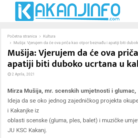
Početna stranica
Kultura
Mušija: Vjerujem da će ova priča kao otpor beznađu i apatiji biti dubok
Mušija: Vjerujem da će ova prič
apatiji biti duboko ucrtana u kak
2 Aprila, 2021
Mirza Mušija, mr. scenskih umjetnosti i glumac, 
Ideja da se oko jednog zajedničkog projekta okupe s
i Kakanjke iz
oblasti scenske (gluma, ples, balet) i muzičke umjet
JU KSC Kakanj.