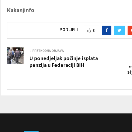
Kakanjinfo
PODIJELI
0
PRETHODNA OBJAVA
U ponedjeljak počinje isplata
penzija u Federaciji BiH
„
s