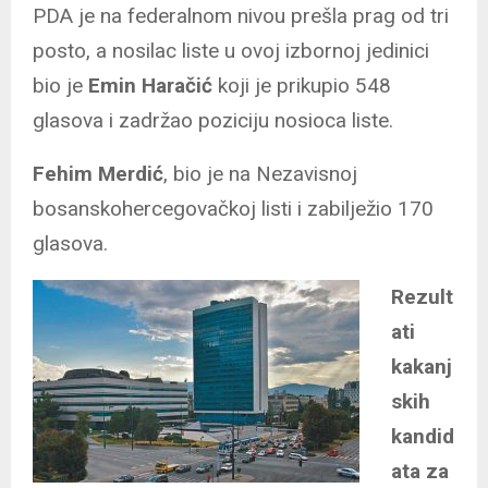
PDA je na federalnom nivou prešla prag od tri
posto, a nosilac liste u ovoj izbornoj jedinici
bio je
Emin Haračić
koji je prikupio 548
glasova i zadržao poziciju nosioca liste.
Fehim Merdić
, bio je na Nezavisnoj
bosanskohercegovačkoj listi i zabilježio 170
glasova.
Rezult
ati
kakanj
skih
kandid
ata za