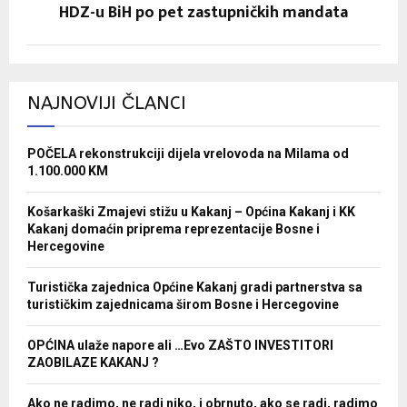
HDZ-u BiH po pet zastupničkih mandata
NAJNOVIJI ČLANCI
POČELA rekonstrukciji dijela vrelovoda na Milama od
1.100.000 KM
Košarkaški Zmajevi stižu u Kakanj – Općina Kakanj i KK
Kakanj domaćin priprema reprezentacije Bosne i
Hercegovine
Turistička zajednica Općine Kakanj gradi partnerstva sa
turističkim zajednicama širom Bosne i Hercegovine
OPĆINA ulaže napore ali …Evo ZAŠTO INVESTITORI
ZAOBILAZE KAKANJ ?
Ako ne radimo, ne radi niko, i obrnuto, ako se radi, radimo