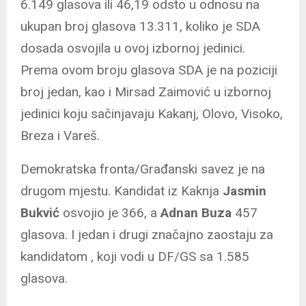
6.149 glasova ili 46,19 odsto u odnosu na
ukupan broj glasova 13.311, koliko je SDA
dosada osvojila u ovoj izbornoj jedinici.
Prema ovom broju glasova SDA je na poziciji
broj jedan, kao i Mirsad Zaimović u izbornoj
jedinici koju sačinjavaju Kakanj, Olovo, Visoko,
Breza i Vareš.
Demokratska fronta/Građanski savez je na
drugom mjestu. Kandidat iz Kaknja
Jasmin
Bukvić
osvojio je 366, a
Adnan Buza
457
glasova. I jedan i drugi značajno zaostaju za
kandidatom , koji vodi u DF/GS sa 1.585
glasova.