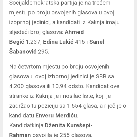
Socijaldemokratska partija je na trećem
mjestu po proju osvojenih glasova u ovoj
izbprnoj jedinici, a kandidati iz Kaknja imaju
sljedeći broj glasova:
Ahmed
Begić
1.237,
Edina Lukić
415 i
Sanel
Šabanović
295.
Na četvrtom mjestu po broju osvojenih
glasova u ovoj izbornoj jedinici je SBB sa
4.200 glasova ili 10,94 odsto. Kandidat ove
stranke iz Kaknja je i nosilac liste, koji je
zadržao tu poziciju sa 1.654 glasa, a riječ je o
kandidatu
Enveru Merdiću
.
Kandidatkinja
Dženita Kurešepi-
Rahman
osvojila je 255 glasova.