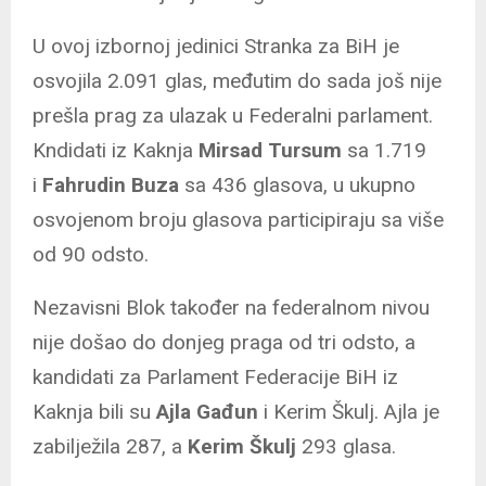
U ovoj izbornoj jedinici Stranka za BiH je
osvojila 2.091 glas, međutim do sada još nije
prešla prag za ulazak u Federalni parlament.
Kndidati iz Kaknja
Mirsad Tursum
sa 1.719
i
Fahrudin Buza
sa 436 glasova, u ukupno
osvojenom broju glasova participiraju sa više
od 90 odsto.
Nezavisni Blok također na federalnom nivou
nije došao do donjeg praga od tri odsto, a
kandidati za Parlament Federacije BiH iz
Kaknja bili su
Ajla Gađun
i Kerim Škulj. Ajla je
zabilježila 287, a
Kerim Škulj
293 glasa.