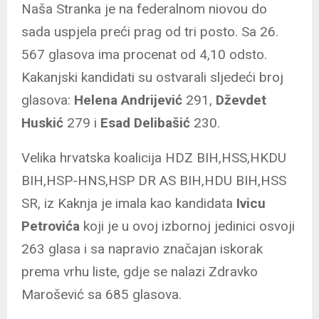
Naša Stranka je na federalnom niovou do
sada uspjela preći prag od tri posto. Sa 26.
567 glasova ima procenat od 4,10 odsto.
Kakanjski kandidati su ostvarali sljedeći broj
glasova:
Helena Andrijević
291,
Dževdet
Huskić
279 i
Esad Delibašić
230.
Velika hrvatska koalicija HDZ BIH,HSS,HKDU
BIH,HSP-HNS,HSP DR AS BIH,HDU BIH,HSS
SR, iz Kaknja je imala kao kandidata
Ivicu
Petrovića
koji je u ovoj izbornoj jedinici osvoji
263 glasa i sa napravio značajan iskorak
prema vrhu liste, gdje se nalazi Zdravko
Marošević sa 685 glasova.