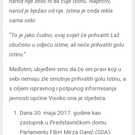
narod nije želio ni da čuje Istinu. Naprotiv,
narod je bježao od nje. Istina je onda rekla
sama sebi:
“To je jako čudno, ovaj svijet će prihvatiti Laž
obučenu u odjeću istine, ali neće prihvatiti golu
Istinu.”
Međutim, ubjeđeni smo da će oni pravi koji u
sebi nemaju zle smutnje prihvatiti golu Istinu, a
s ciljem ispravnog i potpunog informisanja
javnosti općine Visoko ona je sljedeća:
Dana 30. maja 2017. godine kao
zastupnik u Predstavničkom domu
Parlamentu FBiH Mirza Ganić (SDA)