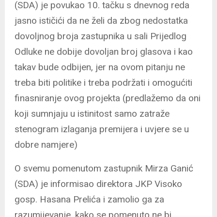
(SDA) je povukao 10. tačku s dnevnog reda
jasno ističići da ne želi da zbog nedostatka
dovoljnog broja zastupnika u sali Prijedlog
Odluke ne dobije dovoljan broj glasova i kao
takav bude odbijen, jer na ovom pitanju ne
treba biti politike i treba podržati i omogućiti
finasniranje ovog projekta (predlažemo da oni
koji sumnjaju u istinitost samo zatraže
stenogram izlaganja premijera i uvjere se u
dobre namjere)
O svemu pomenutom zastupnik Mirza Ganić
(SDA) je informisao direktora JKP Visoko
gosp. Hasana Prelića i zamolio ga za
razumijevanje, kako se pomenuto ne bi