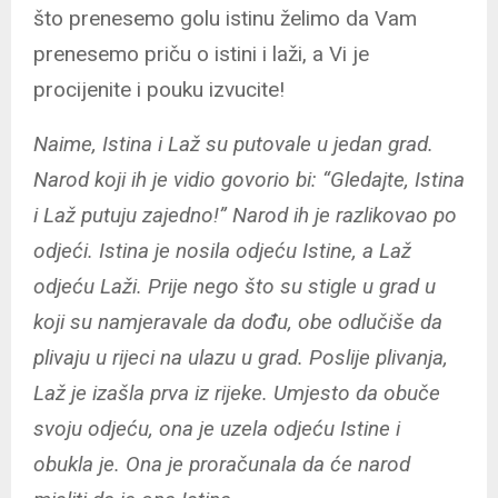
što prenesemo golu istinu želimo da Vam
prenesemo priču o istini i laži, a Vi je
procijenite i pouku izvucite!
Naime, Istina i Laž su
putovale u jedan grad.
Narod koji ih je vidio govorio bi: “Gledajte, Istina
i Laž putuju zajedno!” Narod ih je razlikovao po
odjeći. Istina je nosila odjeću Istine, a Laž
odjeću Laži. Prije nego što su stigle u grad u
koji su namjeravale da dođu, obe odlučiše da
plivaju u rijeci na ulazu u grad. Poslije
plivanja,
Laž je izašla prva iz rijeke. Umjesto da obuče
svoju odjeću, ona je uzela odjeću Istine i
obukla je. Ona je proračunala da će narod