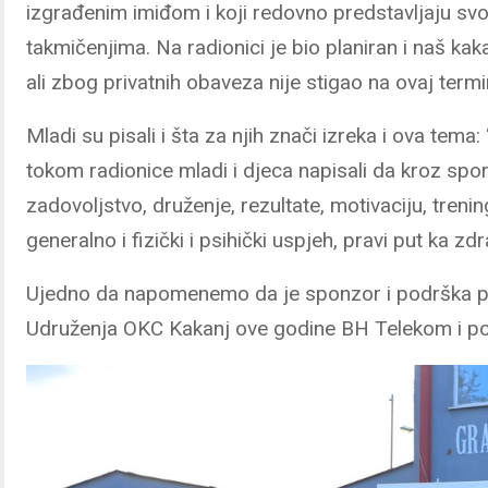
izgrađenim imiđom i koji redovno predstavljaju sv
takmičenjima. Na radionici je bio planiran i naš k
ali zbog privatnih obaveza nije stigao na ovaj termi
Mladi su pisali i šta za njih znači izreka i ova tema
tokom radionice mladi i djeca napisali da kroz spo
zadovoljstvo, druženje, rezultate, motivaciju, trenin
generalno i fizički i psihički uspjeh, pravi put ka zdr
Ujedno da napomenemo da je sponzor i podrška p
Udruženja OKC Kakanj ove godine BH Telekom i por