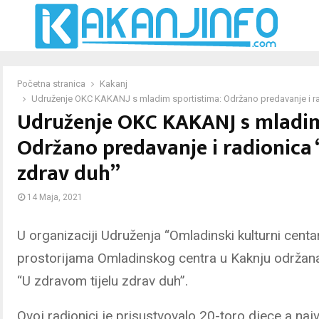
Početna stranica
Kakanj
Udruženje OKC KAKANJ s mladim sportistima: Održano predavanje i rad
Udruženje OKC KAKANJ s mladim
Održano predavanje i radionica 
zdrav duh”
14 Maja, 2021
U organizaciji Udruženja “Omladinski kulturni centa
prostorijama Omladinskog centra u Kaknju održana
“U zdravom tijelu zdrav duh”.
Ovoj radionici je prisustvovalo 20-toro djece a najv