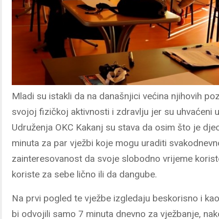
Mladi su istakli da na današnjici većina njihovih 
svojoj fizičkoj aktivnosti i zdravlju jer su uhvaćen
Udruženja OKC Kakanj su stava da osim što je djeci
minuta za par vježbi koje mogu uraditi svakodnevno 
zainteresovanost da svoje slobodno vrijeme koriste 
koriste za sebe lično ili da dangube.
Na prvi pogled te vježbe izgledaju beskorisno i k
bi odvojili samo 7 minuta dnevno za vježbanje, nakon