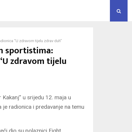
ionica “U zdravom tijelu zdrav duh”
 sportistima:
“U zdravom tijelu
r Kakanj” u srijedu 12. maja u
 je radionica i predavanje na temu
eći dio su polaznici Fight