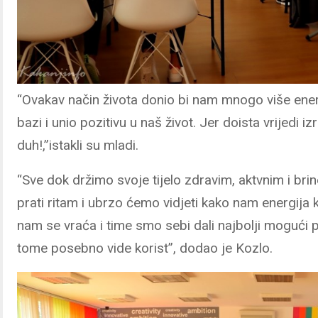
“Ovakav način života donio bi nam mnogo više ener
bazi i unio pozitivu u naš život. Jer doista vrijedi i
duh!,”istakli su mladi.
“Sve dok držimo svoje tijelo zdravim, aktvnim i br
prati ritam i ubrzo ćemo vidjeti kako nam energija 
nam se vraća i time smo sebi dali najbolji mogući p
tome posebno vide korist”, dodao je Kozlo.