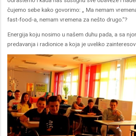
odrastemo i kada nas sustignu sve obaveze i nađe
čujemo sebe kako govorimo: „ Ma nemam vremena za
fast-food-a, nemam vremena za nešto drugo.“?
Energija koju nosimo u našem duhu pada, a sa njom i
predavanja i radionice a koja je uveliko zainteresov