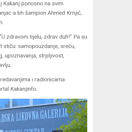
oj Kakanj ponosno na svim
akanjac a bh šampion Ahmed Krnjić,
n.
: “U zdravom tijelu, zdrav duh!” Pa su
rt stiču: samopouzdanje, sreću,
g, upoznavanja, strpljivost,
avlju.
redavanjima i radionicama
tal Kakanjinfo.