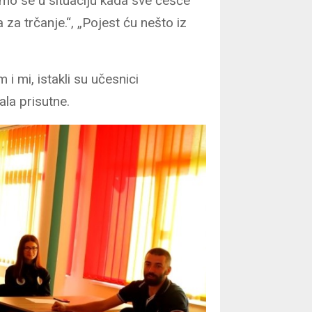
mo se u situaciju kada sve češće
 trčanje.“, „Pojest ću nešto iz
 mi, istakli su učesnici
ala prisutne.