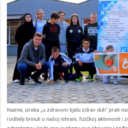
Naime, izreka „u zdravom tijelu zdrav duh“ prati n
roditelji brinuli o našoj ishrani, fizičkoj aktivnosti 