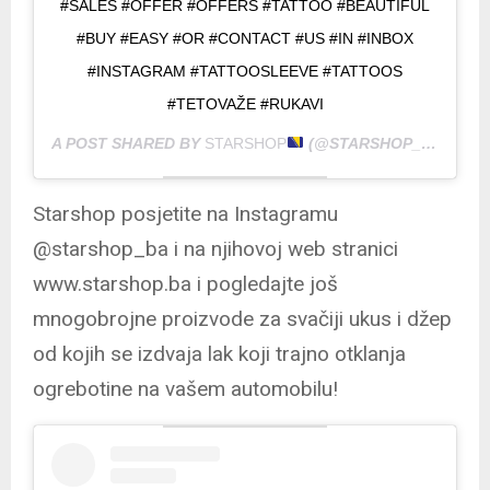
#SALES #OFFER #OFFERS #TATTOO #BEAUTIFUL
#BUY #EASY #OR #CONTACT #US #IN #INBOX
#INSTAGRAM #TATTOOSLEEVE #TATTOOS
#TETOVAŽE #RUKAVI
A POST SHARED BY
STARSHOP
(@STARSHOP_BA) ON
J
Starshop posjetite na Instagramu
@starshop_ba i na njihovoj web stranici
www.starshop.ba i pogledajte još
mnogobrojne proizvode za svačiji ukus i džep
od kojih se izdvaja lak koji trajno otklanja
ogrebotine na vašem automobilu!