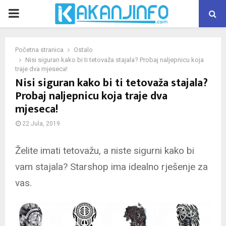
PRIMARY
MENU
Početna stranica
Ostalo
Nisi siguran kako bi ti tetovaža stajala? Probaj naljepnicu koja
traje dva mjeseca!
Nisi siguran kako bi ti tetovaža stajala?
Probaj naljepnicu koja traje dva
mjeseca!
22 Jula, 2019
Želite imati tetovažu, a niste sigurni kako bi
vam stajala? Starshop ima idealno rješenje za
vas.