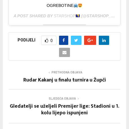
OGREBOTINE
A POST SHARED BY
STARSHOP
(@STARSHOP_BA) ON
M
PODIJELI
0
PRETHODNA OBJAVA
Rudar Kakanj u finalu turnira u Župči
SLJEDEĆA OBJAVA
Gledatelji se uželjeli Premijer lige: Stadioni u 1.
kolu lijepo ispunjeni