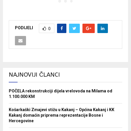
PODIJELI
0
NAJNOVIJI ČLANCI
POČELA rekonstrukciji dijela vrelovoda na Milama od
1.100.000 KM
Košarkaški Zmajevi stižu u Kakanj – Općina Kakanj i KK
Kakanj domaćin priprema reprezentacije Bosne i
Hercegovine