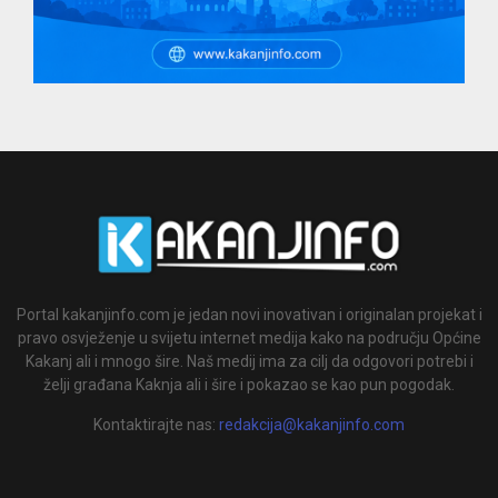
Portal kakanjinfo.com je jedan novi inovativan i originalan projekat i
pravo osvježenje u svijetu internet medija kako na području Općine
Kakanj ali i mnogo šire. Naš medij ima za cilj da odgovori potrebi i
želji građana Kaknja ali i šire i pokazao se kao pun pogodak.
Kontaktirajte nas:
redakcija@kakanjinfo.com