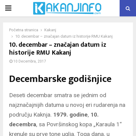
PRIMARY
MENU
Početna stranica
Kakanj
10. decembar – značajan datum iz historije RMU Kakanj
10. decembar – značajan datum iz
historije RMU Kakanj
10 Decembra, 2017
Decembarske godišnjice
Deseti decembar smatra se jednim od
najznačajnijih datuma u novoj eri rudarenja na
području Kaknja.
1979. godine
,
10.
decembra
, sa Površinskog kopa „Karaula 1“
krenule su prve tone uglja. Toga dana, u