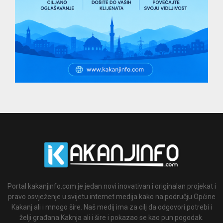
Portal kakanjinfo.com je jedan novi inovativan i originalan projekat i
pravo osvježenje u svijetu internet medija kako na području Općine
Kakanj ali i mnogo šire. Naš medij ima za cilj da odgovori potrebi i
želji građana Kaknja ali i šire i pokazao se kao pun pogodak.