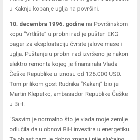
u Kaknju kopanje uglja na površini.
10. decembra 1996. godine
na Površinskom
kopu “Vrtlište” u probni rad je pušten EKG
bager za eksploataciju čvrste jalove mase i
uglja. Puštanje u probni rad izvršeno je nakon
elektro remonta kojeg je finansirala Vlada
Češke Republike u iznosu od 126.000 USD.
Tom prilikom gost Rudnika “Kakanj” bio je
Martin Klepetko, ambasador Republike Češke
u BiH.
“Sasvim je normalno što je vlada moje zemlje
odlučila da u obnovi BiH investira u energetiku.
Ta oblast nam je dobro znana i nije slučajno