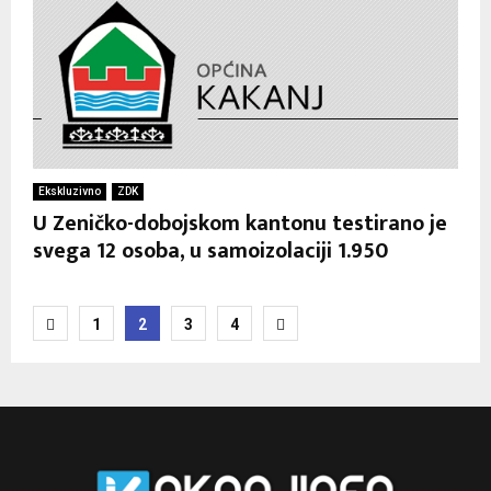
Ekskluzivno
ZDK
U Zeničko-dobojskom kantonu testirano je
svega 12 osoba, u samoizolaciji 1.950
Posts
1
2
3
4
pagination