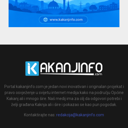
Portal kakanjinfo.com je jedan novi inovativan i originalan projekat i
pravo osvježenje u svijetu internet medija kako na području Općine
Kakanj ali i mnogo šire. Naš medij ima za cilj da odgovori potrebi i
želji građana Kaknja ali i šire i pokazao se kao pun pogodak.
Kontaktirajte nas:
redakcija@kakanjinfo.com