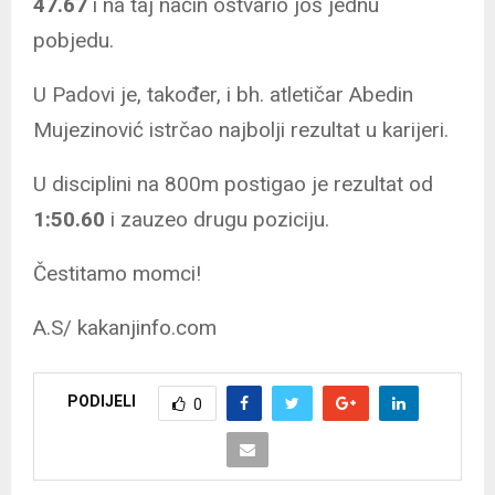
47.67
i na taj način ostvario još jednu
pobjedu.
U Padovi je, također, i bh. atletičar Abedin
Mujezinović istrčao najbolji rezultat u karijeri.
U disciplini na 800m postigao je rezultat od
1:50.60
i zauzeo drugu poziciju.
Čestitamo momci!
A.S/ kakanjinfo.com
PODIJELI
0