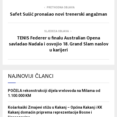
PRETHODNA OBJAVA
Safet Sušić pronašao novi trenerski angažman
SLJEDEĆA OBJAVA
TENIS Federer u finalu Australian Opena
savladao Nadala i osvojio 18. Grand Slam naslov
u karijeri
NAJNOVIJI ČLANCI
POČELA rekonstrukciji dijela vrelovoda na Milama od
1.100.000 KM
Košarkaški Zmajevi stižu u Kakanj – Općina Kakanj i KK
Kakanj domaćin priprema reprezentacije Bosne i