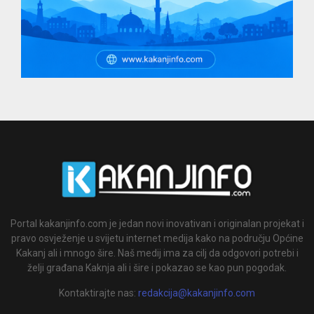
Portal kakanjinfo.com je jedan novi inovativan i originalan projekat i
pravo osvježenje u svijetu internet medija kako na području Općine
Kakanj ali i mnogo šire. Naš medij ima za cilj da odgovori potrebi i
želji građana Kaknja ali i šire i pokazao se kao pun pogodak.
Kontaktirajte nas:
redakcija@kakanjinfo.com