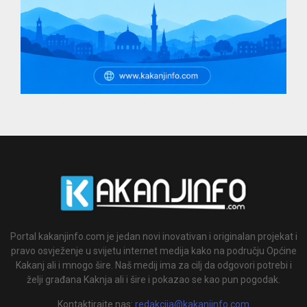
Portal kakanjinfo.com je jedan novi inovativan i originalan projekat i
pravo osvježenje u svijetu internet medija kako na području Općine
Kakanj ali i mnogo šire. Naš medij ima za cilj da odgovori potrebi i
želji građana Kaknja ali i šire i pokazao se kao pun pogodak.
Kontaktirajte nas:
redakcija@kakanjinfo.com