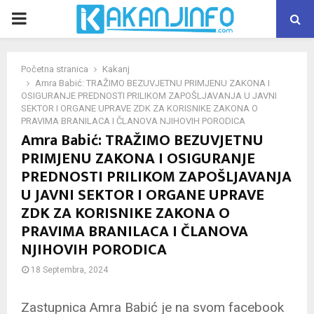
PRIMARY
MENU
Početna stranica
Kakanj
Amra Babić: TRAŽIMO BEZUVJETNU PRIMJENU ZAKONA I
OSIGURANJE PREDNOSTI PRILIKOM ZAPOŠLJAVANJA U JAVNI
SEKTOR I ORGANE UPRAVE ZDK ZA KORISNIKE ZAKONA O
PRAVIMA BRANILACA I ČLANOVA NJIHOVIH PORODICA
Amra Babić: TRAŽIMO BEZUVJETNU
PRIMJENU ZAKONA I OSIGURANJE
PREDNOSTI PRILIKOM ZAPOŠLJAVANJA
U JAVNI SEKTOR I ORGANE UPRAVE
ZDK ZA KORISNIKE ZAKONA O
PRAVIMA BRANILACA I ČLANOVA
NJIHOVIH PORODICA
18 Septembra, 2024
Zastupnica Amra Babić je na svom facebook