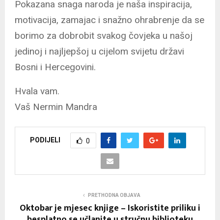
Pokazana snaga naroda je naša inspiracija,
motivacija, zamajac i snažno ohrabrenje da se
borimo za dobrobit svakog čovjeka u našoj
jedinoj i najljepšoj u cijelom svijetu državi
Bosni i Hercegovini.
Hvala vam.
Vaš Nermin Mandra
PODIJELI
0
PRETHODNA OBJAVA
Oktobar je mjesec knjige – Iskoristite priliku i
besplatno se učlanite u stručnu biblioteku