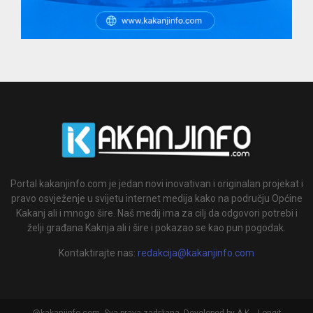
Portal kakanjinfo.com je jedan novi inovativan i originalan projekat i
pravo osvježenje u svijetu internet medija kako na području Općine
Kakanj ali i mnogo šire. Naš medij ima za cilj da odgovori potrebi i
želji građana Kaknja ali i šire i pokazao se kao pun pogodak.
Kontaktirajte nas:
redakcija@kakanjinfo.com