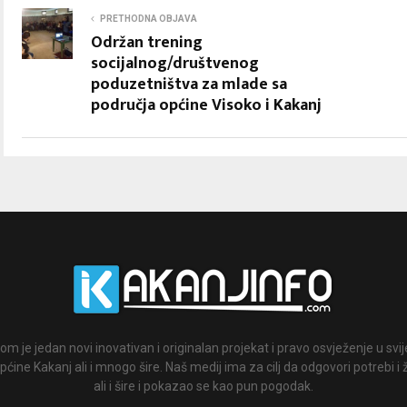
PRETHODNA OBJAVA
Održan trening
socijalnog/društvenog
poduzetništva za mlade sa
područja općine Visoko i Kakanj
om je jedan novi inovativan i originalan projekat i pravo osvježenje u svi
ćine Kakanj ali i mnogo šire. Naš medij ima za cilj da odgovori potrebi i 
ali i šire i pokazao se kao pun pogodak.