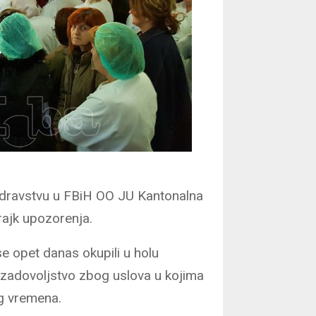
 zdravstvu u FBiH OO JU Kantonalna
rajk upozorenja.
e opet danas okupili u holu
nezadovoljstvo zbog uslova u kojima
og vremena.