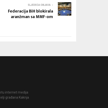
SLJEDEĆA OBJAVA
Federacija BiH blokirala
aranžman sa MMF-om
jetu internet medija
želji građana Kaknja