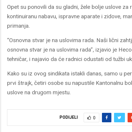
Opet su ponovili da su gladni, žele bolje uslove za 
kontinuiranu nabavu, ispravne aparate i zidove, manj
primanja.
“Osnovna stvar je na uslovima rada. Naši lični zaht
osnovna stvar je na uslovima rada”, izjavio je Heco
tehničar, i najavio da će radnici odustati od tužbi uk
Kako su iz ovog sindikata istakli danas, samo u pe
prvi štrajk, četiri osobe su napustile Kantonalnu bo
uslove na drugom mjestu.
PODIJELI
0