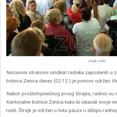
štrajk u KBZ
Nezavisni strukovni sindikat radnika zaposlenih u
bolnica Zenica danas (02.12.) je ponovo održao št
Nakon prošlomjesečnog prvog štrajka, radnici su s
Kantonalne bolnice Zenica kako bi iskazali svoje 
rade. Štrajk je održan u toku pauze u sklopu radn