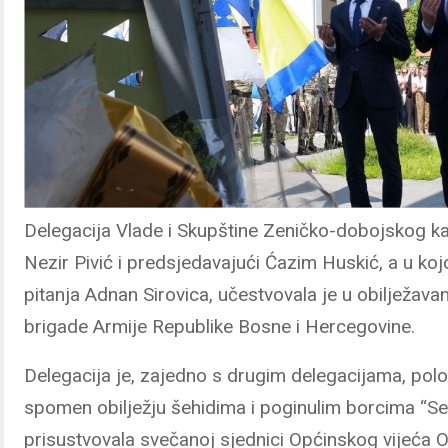
Delegacija Vlade i Skupštine Zeničko-dobojskog ka
Nezir Pivić i predsjedavajući Ćazim Huskić, a u kojo
pitanja Adnan Sirovica, učestvovala je u obilježava
brigade Armije Republike Bosne i Hercegovine.
Delegacija je, zajedno s drugim delegacijama, polož
spomen obilježju šehidima i poginulim borcima “Se
prisustvovala svečanoj sjednici Općinskog vijeća O