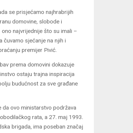
da se prisjećamo najhrabrijih
branu domovine, slobode i
ono najvrijednije što su imali –
a čuvamo sjećanje na njih i
braćanju premijer Pivić.
ljubav prema domovini dokazuje
instvo ostaju trajna inspiracija
 bolju budućnost za sve građane
je da ovo ministarstvo podržava
obodilačkog rata, a 27. maj 1993.
rdska brigada, ima poseban značaj