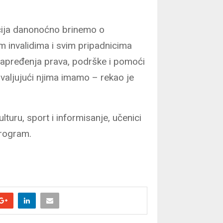
acija danonoćno brinemo o
m invalidima i svim pripadnicima
unapređenja prava, podrške i pomoći
valjujući njima imamo – rekao je
turu, sport i informisanje, učenici
program.