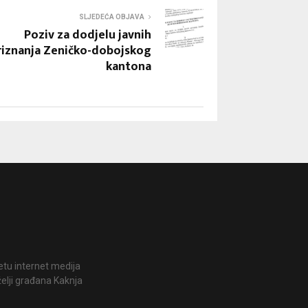
SLJEDEĆA OBJAVA
Poziv za dodjelu javnih
riznanja Zeničko-dobojskog
kantona
jetu internet medija
želji građana Kaknja