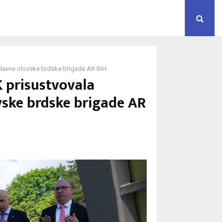
 slavne olovske brdske brigade AR BiH
K prisustvovala
ovske brdske brigade AR