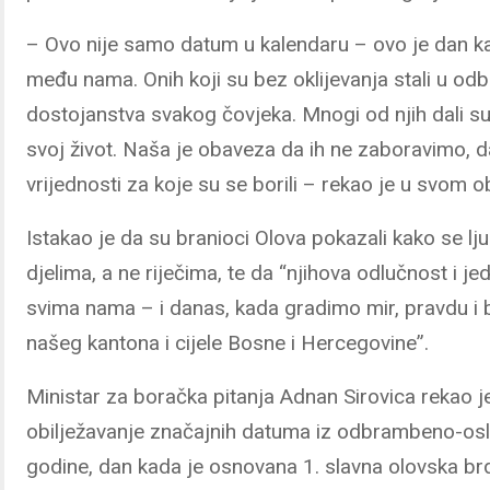
– Ovo nije samo datum u kalendaru – ovo je dan ka
među nama. Onih koji su bez oklijevanja stali u od
dostojanstva svakog čovjeka. Mnogi od njih dali su 
svoj život. Naša je obaveza da ih ne zaboravimo, d
vrijednosti za koje su se borili – rekao je u svom o
Istakao je da su branioci Olova pokazali kako se 
djelima, a ne riječima, te da “njihova odlučnost i jed
svima nama – i danas, kada gradimo mir, pravdu i
našeg kantona i cijele Bosne i Hercegovine”.
Ministar za boračka pitanja Adnan Sirovica rekao 
obilježavanje značajnih datuma iz odbrambeno-osl
godine, dan kada je osnovana 1. slavna olovska b