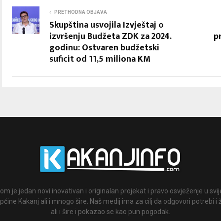
PRETHODNA OBJAVA
Skupština usvojila Izvještaj o
izvršenju Budžeta ZDK za 2024.
p
godinu: Ostvaren budžetski
suficit od 11,5 miliona KM
om je jedan novi inovativan i originalan projekat i pravo osvježenje u svi
ćine Kakanj ali i mnogo šire. Naš medij ima za cilj da odgovori potrebi i 
ali i šire i pokazao se kao pun pogodak.