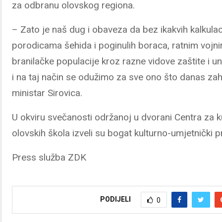
za odbranu olovskog regiona.
– Zato je naš dug i obaveza da bez ikakvih kalkul
porodicama šehida i poginulih boraca, ratnim vojni
branilačke populacije kroz razne vidove zaštite i 
i na taj način se odužimo za sve ono što danas zah
ministar Sirovica.
U okviru svečanosti održanoj u dvorani Centra za kul
olovskih škola izveli su bogat kulturno-umjetnički 
Press služba ZDK
PODIJELI
0