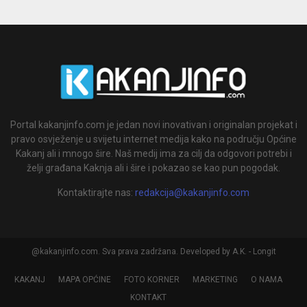
Portal kakanjinfo.com je jedan novi inovativan i originalan projekat i
pravo osvježenje u svijetu internet medija kako na području Općine
Kakanj ali i mnogo šire. Naš medij ima za cilj da odgovori potrebi i
želji građana Kaknja ali i šire i pokazao se kao pun pogodak.
Kontaktirajte nas:
redakcija@kakanjinfo.com
@kakanjinfo.com. Sva prava zadržana. Developed by A.K. - Longit
KAKANJ
MAPA OPĆINE
FOTO KORNER
MARKETING
O NAMA
KONTAKT