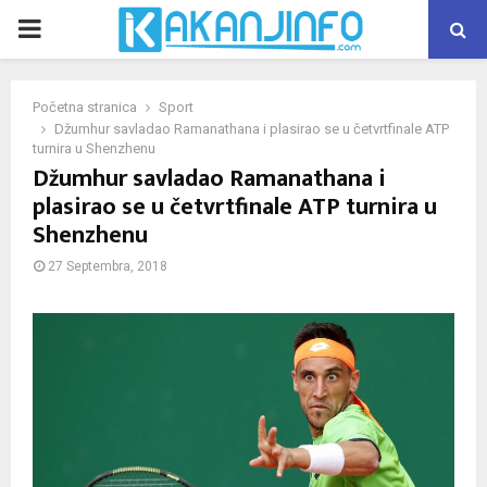
PRIMARY
MENU
Početna stranica
Sport
Džumhur savladao Ramanathana i plasirao se u četvrtfinale ATP
turnira u Shenzhenu
Džumhur savladao Ramanathana i
plasirao se u četvrtfinale ATP turnira u
Shenzhenu
27 Septembra, 2018