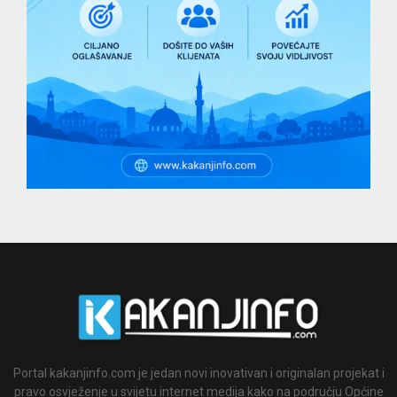
Portal kakanjinfo.com je jedan novi inovativan i originalan projekat i
pravo osvježenje u svijetu internet medija kako na području Općine