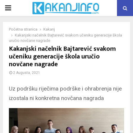
PRIMARY
MENU
Početna stranica
Kakanj
Kakanjski načelnik Bajtarević svakom učeniku generacije škola
uručio novčane nagrade
Kakanjski načelnik Bajtarević svakom
učeniku generacije škola uručio
novčane nagrade
2 Augusta, 2021
Uz podršku riječima podrške i ohrabrenja nije
izostala ni konkretna novčana nagrada