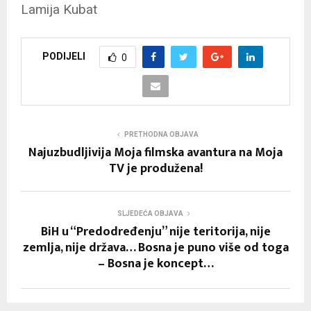
Lamija Kubat
PODIJELI
0
PRETHODNA OBJAVA
Najuzbudljivija Moja filmska avantura na Moja
TV je produžena!
SLJEDEĆA OBJAVA
BiH u “Predodređenju” nije teritorija, nije
zemlja, nije država… Bosna je puno više od toga
– Bosna je koncept…