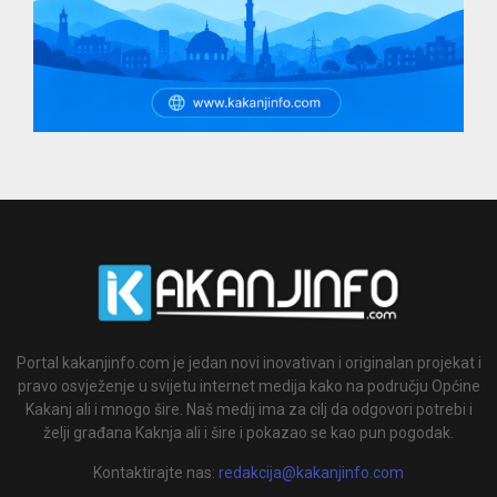
Portal kakanjinfo.com je jedan novi inovativan i originalan projekat i
pravo osvježenje u svijetu internet medija kako na području Općine
Kakanj ali i mnogo šire. Naš medij ima za cilj da odgovori potrebi i
želji građana Kaknja ali i šire i pokazao se kao pun pogodak.
Kontaktirajte nas:
redakcija@kakanjinfo.com