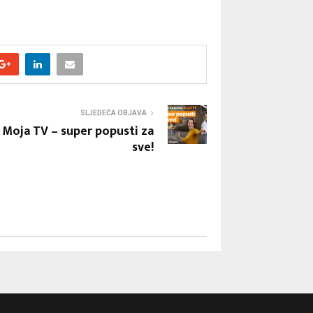
SLJEDEĆA OBJAVA
Moja TV – super popusti za
sve!