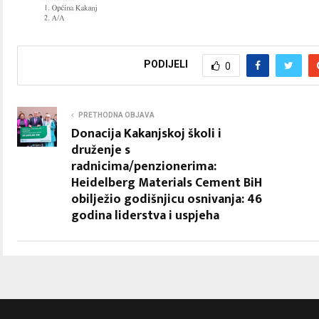
PODIJELI
0
PRETHODNA OBJAVA
Donacija Kakanjskoj školi i
druženje s
radnicima/penzionerima:
Heidelberg Materials Cement BiH
obilježio godišnjicu osnivanja: 46
godina liderstva i uspjeha