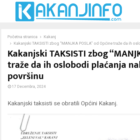
Početna stranica
Kakanj
Kakanjski TAKSISTI zbog “MANJKA POSLA” od Općine traže da ih oslo
Kakanjski TAKSISTI zbog “MANJ
traže da ih oslobodi plaćanja n
površinu
17 Decembra, 2024
Kakanjski taksisti se obratili Općini Kakanj.