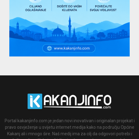
Portal kakanjinfo.com je jedan novi inovativan i originalan projekat i
pravo osvježenje u svijetu internet medija kako na području Općine
Kakanj ali i mnogo šire. Naš medij ima za cilj da odgovori potrebi i