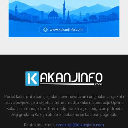
Portal kakanjinfo.com je jedan novi inovativan i originalan projekat i
pravo osvježenje u svijetu internet medija kako na području Općine
Kakanj ali i mnogo šire. Naš medij ima za cilj da odgovori potrebi i
želji građana Kaknja ali i šire i pokazao se kao pun pogodak.
Kontaktirajte nas:
redakcija@kakanjinfo.com