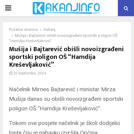
PRIMARY
MENU
Početna stranica
Kakanj
Mušija i Bajtarević obišli novoizgrađeni sportski poligon OŠ
“Hamdija Kreševljaković”
Mušija i Bajtarević obišli novoizgrađeni
sportski poligon OŠ “Hamdija
Kreševljaković”
25 Septembra, 2024
Načelnik Mirnes Bajtarević i ministar Mirza
Mušija danas su obišli novoizgrađeni sportski
poligon OŠ “Hamdija Kreševljaković”.
Tokom ove posjete načelnik je školi dodijelio
lopte čiju je nabavku izvršila Općina.