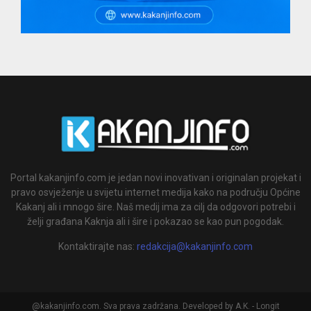
Portal kakanjinfo.com je jedan novi inovativan i originalan projekat i
pravo osvježenje u svijetu internet medija kako na području Općine
Kakanj ali i mnogo šire. Naš medij ima za cilj da odgovori potrebi i
želji građana Kaknja ali i šire i pokazao se kao pun pogodak.
Kontaktirajte nas:
redakcija@kakanjinfo.com
@kakanjinfo.com. Sva prava zadržana. Developed by A.K. - Longit