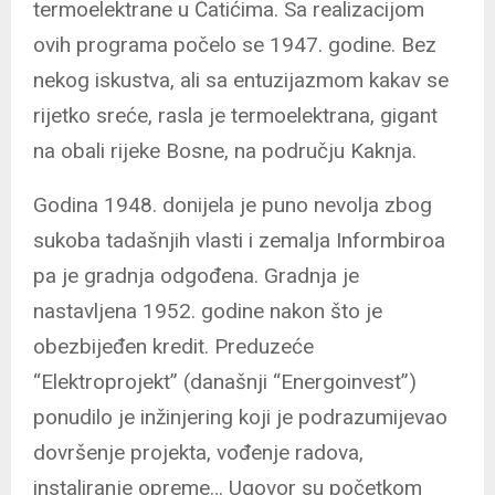
termoelektrane u Čatićima. Sa realizacijom
ovih programa počelo se 1947. godine. Bez
nekog iskustva, ali sa entuzijazmom kakav se
rijetko sreće, rasla je termoelektrana, gigant
na obali rijeke Bosne, na području Kaknja.
Godina 1948. donijela je puno nevolja zbog
sukoba tadašnjih vlasti i zemalja Informbiroa
pa je gradnja odgođena. Gradnja je
nastavljena 1952. godine nakon što je
obezbijeđen kredit. Preduzeće
“Elektroprojekt” (današnji “Energoinvest”)
ponudilo je inžinjering koji je podrazumijevao
dovršenje projekta, vođenje radova,
instaliranje opreme… Ugovor su početkom