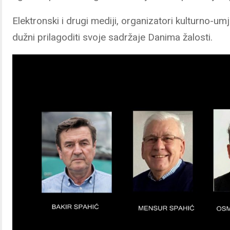
Elektronski i drugi mediji, organizatori kulturno-umj
dužni prilagoditi svoje sadržaje Danima žalosti.