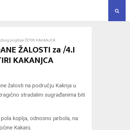
zbog pogibije ČETIRI KAKANJCA
NE ŽALOSTI za /4.I
TIRI KAKANJCA
ane žalosti na području Kaknja u
 tragično stradalim sugrađanima biti
 pola koplja, odnosno jarbola, na
pćine Kakanj.