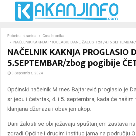
Početna stranica
Crna hronika
NAČELNIK KAKNJA PROGLASIO DANE ŽALOSTI za /4.I 5.SEPTEMBAR/
NAČELNIK KAKNJA PROGLASIO DA
5.SEPTEMBAR/zbog pogibije ČE
3 Septembra, 2024
Općinski načelnik Mirnes Bajtarević proglasio je D
srijedu i četvrtak, 4. i 5. septembra, kada će našim
klanjana dženaza i obavljen ukop.
Dani žalosti se obilježavaju spuštanjem zastava na
zgradi Općine i drugim institucijama na području O