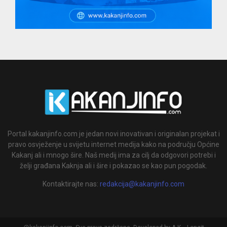
Portal kakanjinfo.com je jedan novi inovativan i originalan projekat i
pravo osvježenje u svijetu internet medija kako na području Općine
Kakanj ali i mnogo šire. Naš medij ima za cilj da odgovori potrebi i
želji građana Kaknja ali i šire i pokazao se kao pun pogodak.
Kontaktirajte nas:
redakcija@kakanjinfo.com