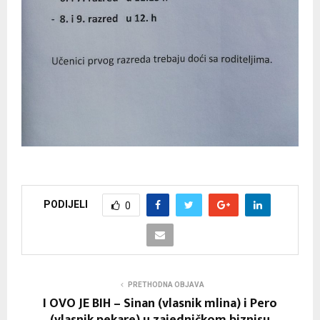
PODIJELI
0
PRETHODNA OBJAVA
I OVO JE BIH – Sinan (vlasnik mlina) i Pero
(vlasnik pekare) u zajedničkom biznisu