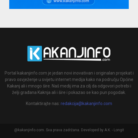
Portal kakanjinfo.com je jedan novi inovativan i originalan projekat i
pravo osvježenje u svijetu internet medija kako na području Općine
Kakanj ali i mnogo šire. Naš medij ima za cilj da odgovori potrebi i
želji građana Kaknja ali i šire i pokazao se kao pun pogodak.
Kontaktirajte nas:
redakcija@kakanjinfo.com
@kakanjinfo.com. Sva prava zadržana. Developed by A.K. - Longit