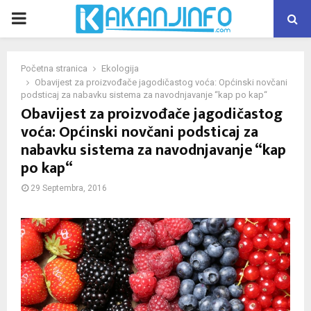
PRIMARY
MENU
Početna stranica
Ekologija
Obavijest za proizvođače jagodičastog voća: Općinski novčani
podsticaj za nabavku sistema za navodnjavanje “kap po kap“
Obavijest za proizvođače jagodičastog
voća: Općinski novčani podsticaj za
nabavku sistema za navodnjavanje “kap
po kap“
29 Septembra, 2016