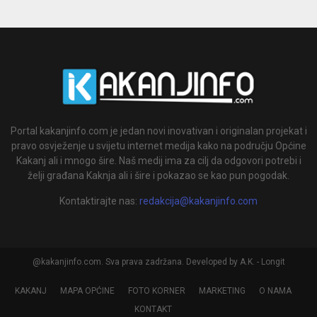
Portal kakanjinfo.com je jedan novi inovativan i originalan projekat i
pravo osvježenje u svijetu internet medija kako na području Općine
Kakanj ali i mnogo šire. Naš medij ima za cilj da odgovori potrebi i
želji građana Kaknja ali i šire i pokazao se kao pun pogodak.
Kontaktirajte nas:
redakcija@kakanjinfo.com
@kakanjinfo.com. Sva prava zadržana. Developed by A.K. - Longit
KAKANJ
MAPA OPĆINE
FOTO KORNER
MARKETING
O NAMA
KONTAKT