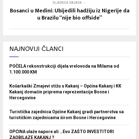
SLJEDEĆA OBJAVA
Bosanci u Medini: Ubijedili hadžiju iz Nigerije da
u Brazilu “nije bio offside”
NAJNOVIJI ČLANCI
POČELA rekonstrukciji dijela vrelovoda na Milama od
1.100.000 KM
Košarkaški Zmajevi stižu u Kakanj – Općina Kakanj i KK
Kakanj domaćin priprema reprezentacije Bosne i
Hercegovine
Turistička zajednica Općine Kakanj gradi partnerstva sa
turističkim zajednicama širom Bosne i Hercegovine
OPĆINA ulaže napore ali …Evo ZAŠTO INVESTITORI
ZAOBILAZE KAKANJ ?