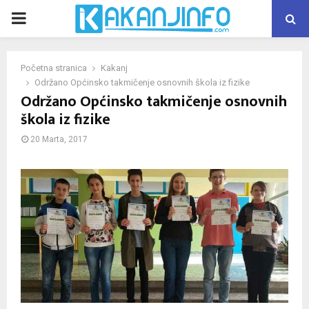
PRIMARY
MENU
Početna stranica
Kakanj
Održano Općinsko takmičenje osnovnih škola iz fizike
Održano Općinsko takmičenje osnovnih
škola iz fizike
20 Marta, 2017