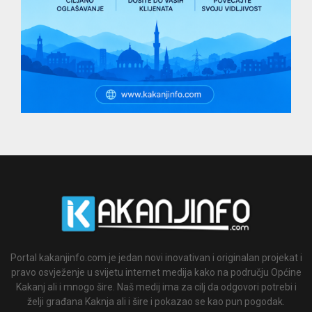
Portal kakanjinfo.com je jedan novi inovativan i originalan projekat i
pravo osvježenje u svijetu internet medija kako na području Općine
Kakanj ali i mnogo šire. Naš medij ima za cilj da odgovori potrebi i
želji građana Kaknja ali i šire i pokazao se kao pun pogodak.