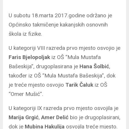
U subotu 18.marta 2017.godine održano je
Općinsko takmičenje kakanjskih osnovnih
škola iz fizike.
U kategoriji VIII razreda prvo mjesto osvojio je
Faris Bjelopoljak
iz OŠ “Mula Mustafa
Bašeskija”, drugoplasirana je
Hana Šolbić
,
također iz OŠ “Mula Mustafa Bašeskija”, dok
je treće mjesto osvojio
Tarik Čaluk
iz OŠ
“Omer Mušić”.
U kategoriji IX razreda prvo mjesto osvojila je
Marija Grgić
,
Amer Delić
bio je drugoplasirani,
dok je
Mubina Hakulija
osvojila treće mjesto.