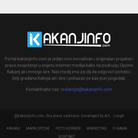
Portal kakanjinfo.com je jedan novi inovativan i originalan projekat i
pravo osvježenje u svijetu internet medija kako na području Općine
Kakanj ali i mnogo šire. Naš medij ima za cilj da odgovori potrebi i
želji građana Kaknja ali i šire i pokazao se kao pun pogodak.
Kontaktirajte nas:
redakcija@kakanjinfo.com
@kakanjinfo.com. Sva prava zadržana. Developed by A.K. - Longit
KAKANJ
MAPA OPĆINE
FOTO KORNER
MARKETING
O NAMA
KONTAKT