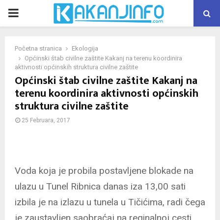
PRIMARY
MENU
Početna stranica
Ekologija
Općinski štab civilne zaštite Kakanj na terenu koordinira
aktivnosti općinskih struktura civilne zaštite
Općinski štab civilne zaštite Kakanj na
terenu koordinira aktivnosti općinskih
struktura civilne zaštite
25 Februara, 2017
Voda koja je probila postavljene blokade na
ulazu u Tunel Ribnica danas iza 13,00 sati
izbila je na izlazu u tunela u Tičićima, radi čega
je zaustavljen saobraćaj na reginalnoj cesti