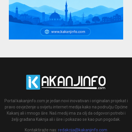
Portal kakanjinfo.com je jedan novi inovativan i originalan projekat i
pravo osvježenje u svijetu internet medija kako na području Općine
Kakanj ali i mnogo šire. Naš medij ima za cilj da odgovori potrebi i
želji građana Kaknja ali i šire i pokazao se kao pun pogodak.
Kontaktirajte nas:
redakcija@kakanjinfo.com