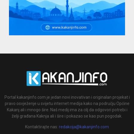
Portal kakanjinfo.com je jedan novi inovativan i originalan projekat i
pravo osvježenje u svijetu internet medija kako na području Općine
Kakanj ali i mnogo šire. Naš medij ima za cilj da odgovori potrebi i
želji građana Kaknja ali i šire i pokazao se kao pun pogodak.
Kontaktirajte nas:
redakcija@kakanjinfo.com