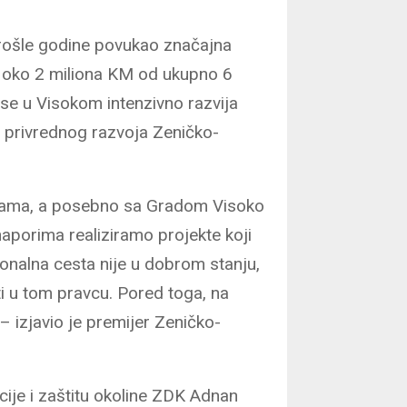
rošle godine povukao značajna
 – oko 2 miliona KM od ukupno 6
 se u Visokom intenzivno razvija
a privrednog razvoja Zeničko-
icama, a posebno sa Gradom Visoko
porima realiziramo projekte koji
onalna cesta nije u dobrom stanju,
ti u tom pravcu. Pored toga, na
– izjavio je premijer Zeničko-
ije i zaštitu okoline ZDK Adnan