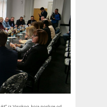
kt” iz Visokog, koja posluje od