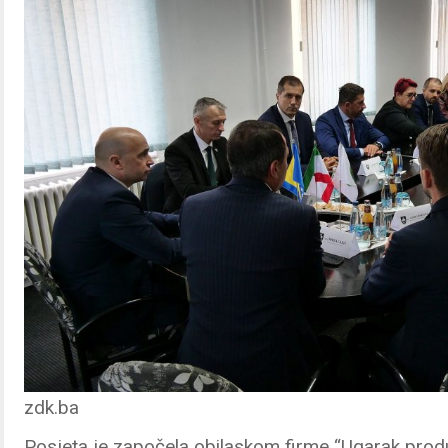
zdk.ba
Posjeta je započela obilaskom firme “Ugarak produ