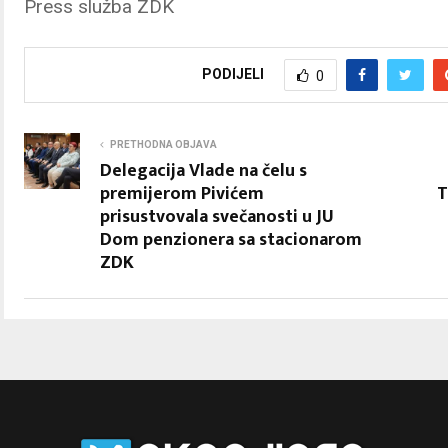
Press služba ZDK
PODIJELI
0
PRETHODNA OBJAVA
Delegacija Vlade na čelu s
premijerom Pivićem
T
prisustvovala svečanosti u JU
Dom penzionera sa stacionarom
ZDK