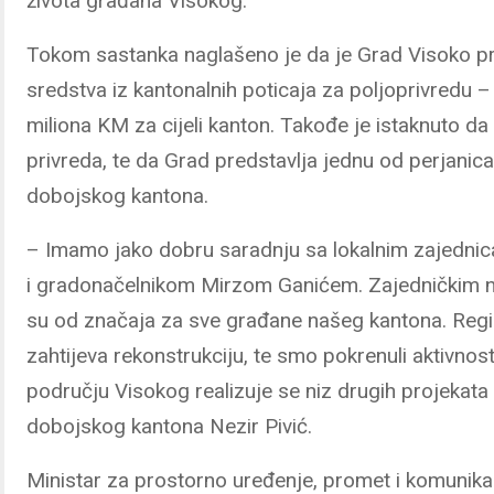
života građana Visokog.
Tokom sastanka naglašeno je da je Grad Visoko p
sredstva iz kantonalnih poticaja za poljoprivredu
miliona KM za cijeli kanton. Takođe je istaknuto da
privreda, te da Grad predstavlja jednu od perjanic
dobojskog kantona.
– Imamo jako dobru saradnju sa lokalnim zajedn
i gradonačelnikom Mirzom Ganićem. Zajedničkim na
su od značaja za sve građane našeg kantona. Regi
zahtijeva rekonstrukciju, te smo pokrenuli aktivnos
području Visokog realizuje se niz drugih projekata 
dobojskog kantona Nezir Pivić.
Ministar za prostorno uređenje, promet i komunikac