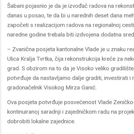
Šabani pojasnio je da je izvođač radova na rekonstr
danas u posao, te da bi u narednih deset dana mehan
započeti s realizacijom radova na regionalnoj cesti 
naredne godine trebala biti izdvojena dodatna sreds
– Zvanična posjeta kantonalne Vlade je u znaku rea
Ulica Kralja Tvrtka, čija rekonstrukcija kreće za n
grad. S obzirom na to da je Visoko veliko gradilište
potvrđuje da nastavljamo dalje graditi, investirati i
gradonačelnik Visokog Mirza Ganić.
Ova posjeta potvrđuje posvećenost Vlade Zeničko
kontinuiranoj saradnji i zajedničkom radu na projek
dobrobiti lokalne zajednice.