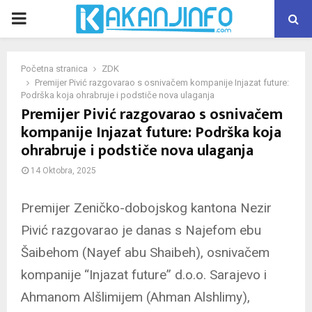
PRIMARY
MENU
Početna stranica
ZDK
Premijer Pivić razgovarao s osnivačem kompanije Injazat future:
Podrška koja ohrabruje i podstiče nova ulaganja
Premijer Pivić razgovarao s osnivačem
kompanije Injazat future: Podrška koja
ohrabruje i podstiče nova ulaganja
14 Oktobra, 2025
Premijer Zeničko-dobojskog kantona Nezir
Pivić razgovarao je danas s Najefom ebu
Šaibehom (Nayef abu Shaibeh), osnivačem
kompanije “Injazat future” d.o.o. Sarajevo i
Ahmanom Alšlimijem (Ahman Alshlimy),