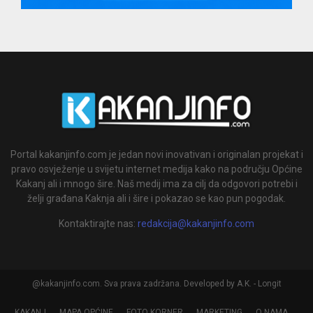
Portal kakanjinfo.com je jedan novi inovativan i originalan projekat i
pravo osvježenje u svijetu internet medija kako na području Općine
Kakanj ali i mnogo šire. Naš medij ima za cilj da odgovori potrebi i
želji građana Kaknja ali i šire i pokazao se kao pun pogodak.
Kontaktirajte nas:
redakcija@kakanjinfo.com
@kakanjinfo.com. Sva prava zadržana. Developed by A.K. - Longit
KAKANJ
MAPA OPĆINE
FOTO KORNER
MARKETING
O NAMA