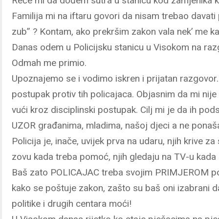
Reče mi da dođem sutra u stanicu kod zamjenika 
Familija mi na iftaru govori da nisam trebao davati
zub”
?
Kontam, ako prekršim zakon vala nek’ me kaz
Danas odem u Policijsku stanicu u Visokom na ra
Odmah me primio.
Upoznajemo se i vodimo iskren i prijatan razgovor.
postupak protiv tih policajaca. Objasnim da mi nije ci
vući kroz disciplinski postupak. Cilj mi je da ih p
UZOR građanima, mladima, našoj djeci a ne ponašati
Policija je, inače, uvijek prva na udaru, njih krive za 
zovu kada treba pomoć, njih gledaju na TV-u kada
Baš zato POLICAJAC treba svojim PRIMJEROM poka
kako se poštuje zakon, zašto su baš oni izabrani da
politike i drugih centara moći!