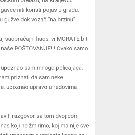
šačkom prelazu, na Kraljevcu
avce niti koristi pojas u gradu,
aju gužve dok vozač “na brzinu”
vaj saobraćajni haos, vi MORATE biti
žite naše POŠTOVANJE!!! Ovako samo
a, upoznao sam mnogo policajaca,
Moram priznati da sam neke
e, upoznao upravo u redovima
aviti razgovor sa tom dvojicom
nas koji ne žmirimo, kojima nije sve