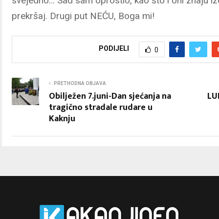
svejedno… Sad sam oprostio, kao što i oni znaju i
prekršaj. Drugi put NEĆU, Boga mi!
PODIJELI
0
PRETHODNA OBJAVA
Obilježen 7.juni-Dan sjećanja na
LUD
tragično stradale rudare u
Kaknju