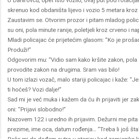
U Dahirovcu, opet isto vozilo, ovaj put pod rotacij
skrenuo kod obdaništa lijevo i vozio 5 metara kroz
Zaustavim se. Otvorim prozor i pitam mladog poli
su oni, pola minute ranije, poletjeli kroz crveno i na
Mladi policajac će prijetećim glasom: “Ko je prošao
Produži!”
Odgovorim mu: “Vidio sam kako kršite zakon, pola Kr
provodite zakon na drugima. Sram vas bilo!
U tom izlazi vozač, malo stariji policajac i kaže: “J
ti hoćeš? Vozi dalje!”
Sad mi je već muka i kažem da ću ih prijaviti jer zako
oni: “Prijavi slobodno!”
Nazovem 122 i uredno ih prijavim. Dežurni me pit
prezime, ime oca, datum rođenja… “Treba li još šta