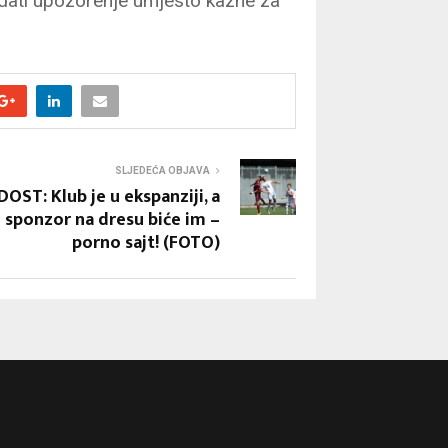
zdati upozorenje umjesto kazne za
SLJEDEĆA OBJAVA
OST: Klub je u ekspanziji, a
sponzor na dresu biće im –
porno sajt! (FOTO)