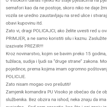
U Visokom danas rijetko ko staje pješacima na pje
semafori kao da ne postoje, skoro niko ne daje žmig
vozila se uredno zaustavljaju na sred ulice i stvar
obavi kupovinu itd.
Zato vi, dragi POLICAJCI, ako želite uvesti red u o
PRIMJER, a ne samo koristiti silu i kaznu. Zaslu
izazivate PREZIR!!!
Kroz novinarstvo, kojim se bavim preko 15 godin
tužilaca, sudija i ljudi sa “druge strane” zakona. 
pojedince, prema kojima imam ogromno poštovanj
POLICIJE.
Zato nisam mogao ovo prešutiti!
Zamjenik komandira PU Visoko je obećao da će ob
službenika. Bez obzira na ishod, neka znaju da ima 