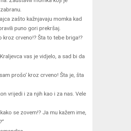
ama. Zaustavili momka koji je
 zabranu.
cajca zašto kažnjavaju momka kad
pravili puno gori prekršaj.
 kroz crveno!? Šta to tebe briga!?
aljevca vas je vidjelo, a sad bi da
esam prošo’ kroz crveno! Šta je, šta
n vrijedi i za njih kao i za nas. Vele
a kako se zovem!? Ja mu kažem ime,
?”