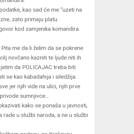
komandira.
 podatke, kao sad će me “uzeti na
ne, zato primaju platu.
zgovor kod zamjenika komandira.
 Pita me da li želim da se pokrene
lj novčano kazniti te ljude niti ih
odsjetim da POLICAJAC treba biti
 se kao kabadahija i siledžija.
sve jer njih vide na ulici, njih prve
 privode sumnjivce…
zivati kako se ponaša u javnosti,
 rade u službi naroda, a ne u službi