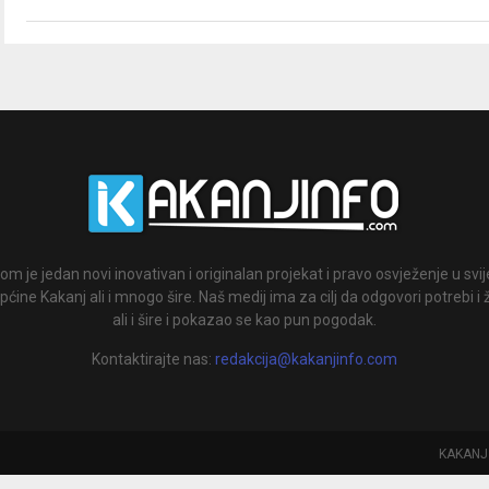
om je jedan novi inovativan i originalan projekat i pravo osvježenje u svi
ćine Kakanj ali i mnogo šire. Naš medij ima za cilj da odgovori potrebi i 
ali i šire i pokazao se kao pun pogodak.
Kontaktirajte nas:
redakcija@kakanjinfo.com
KAKANJ