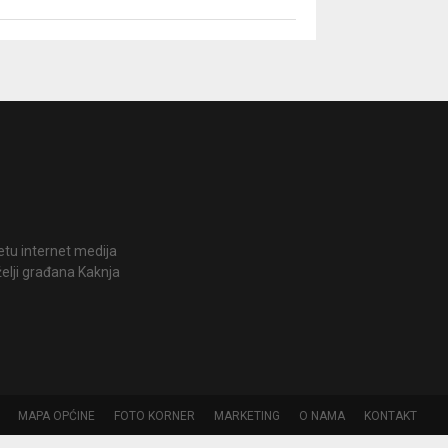
jetu internet medija
želji građana Kaknja
MAPA OPĆINE
FOTO KORNER
MARKETING
O NAMA
KONTAKT