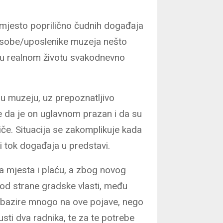
 mjesto poprilično čudnih događaja
a osobe/uposlenike muzeja nešto
 u realnom životu svakodnevno
 u muzeju, uz prepoznatljivo
e da je on uglavnom prazan i da su
če. Situacija se zakomplikuje kada
eli tok događaja u predstavi.
a mjesta i plaću, a zbog novog
 od strane gradske vlasti, među
e obazire mnogo na ove pojave, nego
usti dva radnika, te za te potrebe