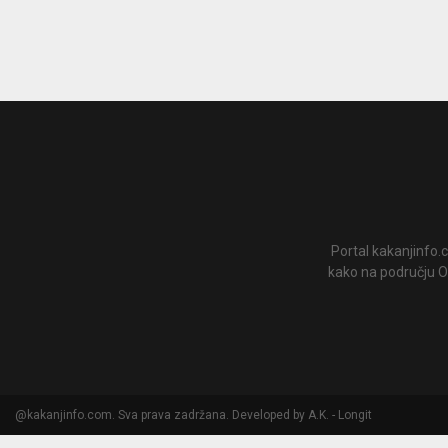
Portal kakanjinfo.c
kako na području Op
@kakanjinfo.com. Sva prava zadržana. Developed by A.K. - Longit