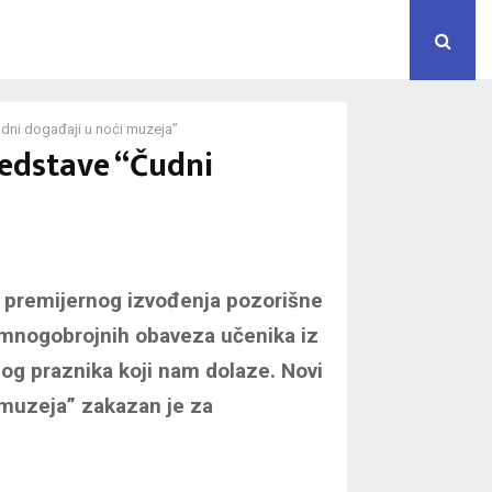
dni događaji u noći muzeja”
edstave “Čudni
 premijernog izvođenja pozorišne
 mnogobrojnih obaveza učenika iz
bog praznika koji nam dolaze. Novi
 muzeja” zakazan je za