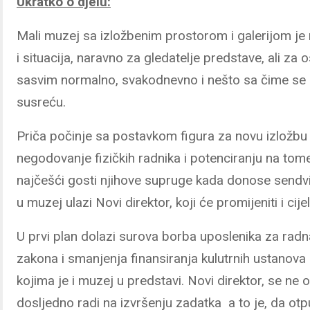
Ukratko o djelu:
Mali muzej sa izložbenim prostorom i galerijom je
i situacija, naravno za gledatelje predstave, ali z
sasvim normalno, svakodnevno i nešto sa čime se
susreću.
Priča počinje sa postavkom figura za novu izložbu
negodovanje fizičkih radnika i potenciranju na tom
najčešći gosti njihove supruge kada donose sendvi
u muzej ulazi Novi direktor, koji će promijeniti i cij
U prvi plan dolazi surova borba uposlenika za radn
zakona i smanjenja finansiranja kulutrnih ustanova
kojima je i muzej u predstavi. Novi direktor, se n
dosljedno radi na izvršenju zadatka a to je, da otp