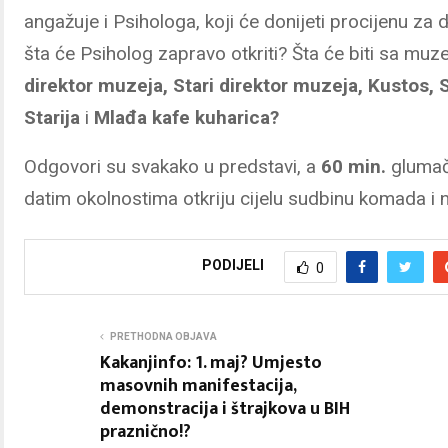
angažuje i Psihologa, koji će donijeti procijenu za 
šta će Psiholog zapravo otkriti? Šta će biti sa mu
direktor muzeja, Stari direktor muzeja, Kustos, S
Starija
i
Mlađa kafe kuharica?
Odgovori su svakako u predstavi, a
60 min.
glumačk
datim okolnostima otkriju cijelu sudbinu komada i n
PODIJELI
0
PRETHODNA OBJAVA
Kakanjinfo: 1. maj? Umjesto
masovnih manifestacija,
demonstracija i štrajkova u BIH
praznično!?