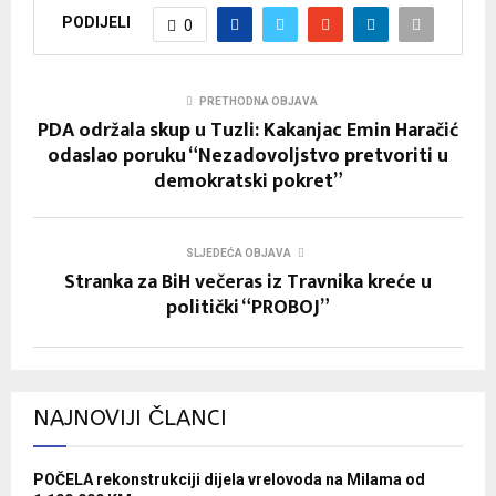
PODIJELI
0
PRETHODNA OBJAVA
PDA održala skup u Tuzli: Kakanjac Emin Haračić
odaslao poruku “Nezadovoljstvo pretvoriti u
demokratski pokret”
SLJEDEĆA OBJAVA
Stranka za BiH večeras iz Travnika kreće u
politički “PROBOJ”
NAJNOVIJI ČLANCI
POČELA rekonstrukciji dijela vrelovoda na Milama od