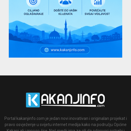
Portal kakanjinfo.com je jedan novi inovativan i originalan projekat i
pravo osvježenje u svijetu internet medija kako na području Općine
Kakanj ali i mnogo šire. Naš medij ima za cilj da odgovori potrebi i