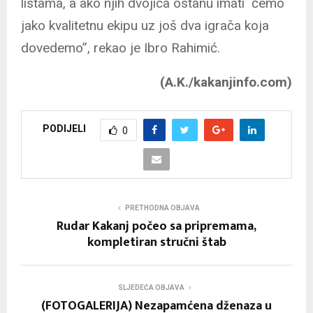
listama, a ako njih dvojica ostanu imati ćemo
jako kvalitetnu ekipu uz još dva igrača koja
dovedemo”, rekao je Ibro Rahimić.
(A.K./kakanjinfo.com)
PODIJELI
0
PRETHODNA OBJAVA
Rudar Kakanj počeo sa pripremama,
kompletiran stručni štab
SLJEDEĆA OBJAVA
(FOTOGALERIJA) Nezapamćena dženaza u