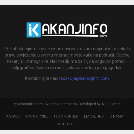
Portal kakanjinfo.com je jedan novi inovativan i originalan projekat i
pravo osvježenje u svijetu internet medija kako na području Općine
Kakanj ali i mnogo šire. Naš medij ima za cilj da odgovori potrebi i
želji građana Kaknja ali i šire i pokazao se kao pun pogodak.
Kontaktirajte nas:
redakcija@kakanjinfo.com
@kakanjinfo.com. Sva prava zadržana. Developed by A.K. - Longit
KAKANJ
MAPA OPĆINE
FOTO KORNER
MARKETING
O NAMA
KONTAKT