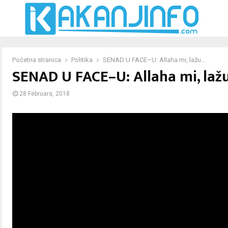
Početna stranica
Politika
SENAD U FACE–U: Allaha mi, lažu…
SENAD U FACE–U: Allaha mi, laž
28 Februara, 2018