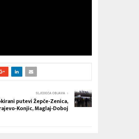
SLJEDEĆA OBJAVA
okirani putevi Žepče-Zenica,
rajevo-Konjic, Maglaj-Doboj