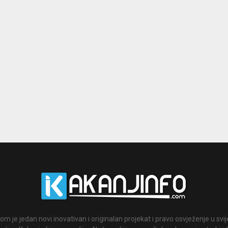
om je jedan novi inovativan i originalan projekat i pravo osvježenje u svi