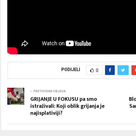
PODIJELI
0
PRETHODNA OBJAVA
GRIJANJE U FOKUSU pa smo
Bl
istraživali: Koji oblik grijanja je
Sa
najisplativiji?