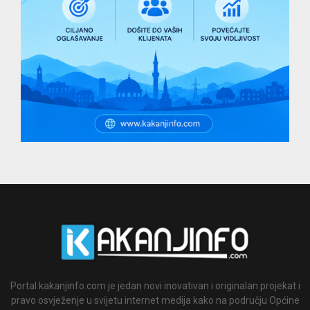
Portal kakanjinfo.com je jedan novi inovativan i originalan projekat i
pravo osvježenje u svijetu internet medija kako na području Općine