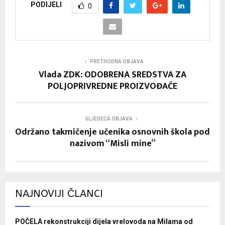
PODIJELI
0
PRETHODNA OBJAVA
Vlada ZDK: ODOBRENA SREDSTVA ZA
POLJOPRIVREDNE PROIZVOĐAČE
SLJEDEĆA OBJAVA
Održano takmičenje učenika osnovnih škola pod
nazivom “Misli mine”
NAJNOVIJI ČLANCI
POČELA rekonstrukciji dijela vrelovoda na Milama od