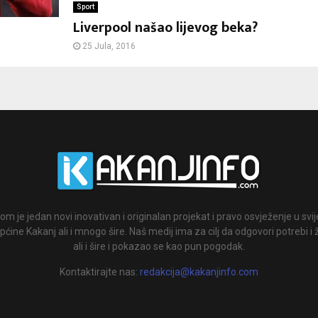
Sport
Liverpool našao lijevog beka?
25 Jula, 2016
om je jedan novi inovativan i originalan projekat i pravo osvježenje u svi
ćine Kakanj ali i mnogo šire. Naš medij ima za cilj da odgovori potrebi i 
ali i šire i pokazao se kao pun pogodak.
Kontaktirajte nas:
redakcija@kakanjinfo.com