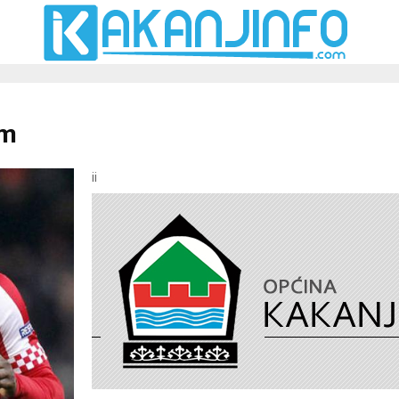
am
ii