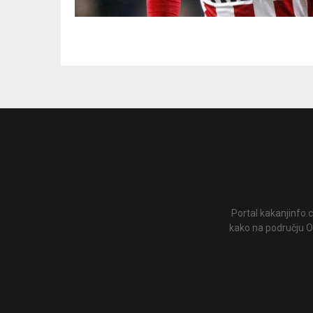
Portal kakanjinfo.c
kako na području Op