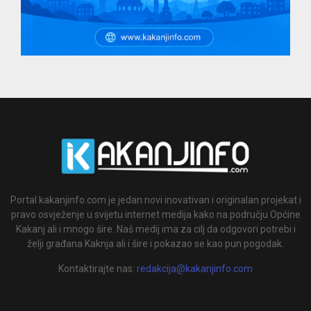
Portal kakanjinfo.com je jedan novi inovativan i originalan projekat i
pravo osvježenje u svijetu internet medija kako na području Općine
Kakanj ali i mnogo šire. Naš medij ima za cilj da odgovori potrebi i
želji građana Kaknja ali i šire i pokazao se kao pun pogodak.
Kontaktirajte nas:
redakcija@kakanjinfo.com