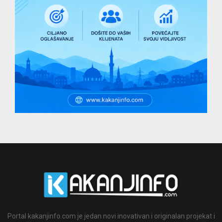
Portal kakanjinfo.com je jedan novi inovativan i originalan projekat i