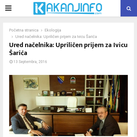
PRIMARY
MENU
Početna stranica
Ekologija
Ured načelnika: Upriličen prijem za Ivicu Šarića
Ured načelnika: Upriličen prijem za Ivicu
Šarića
13 Septembra, 2016