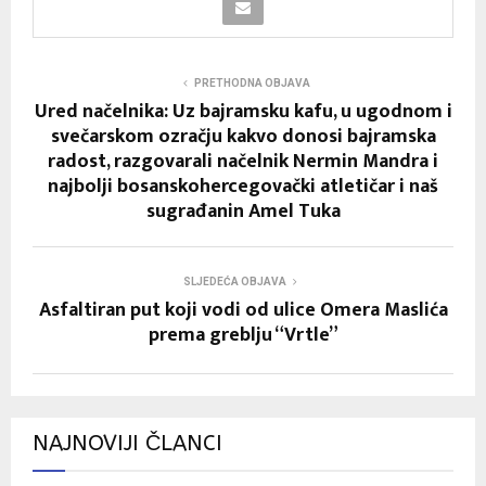
PRETHODNA OBJAVA
Ured načelnika: Uz bajramsku kafu, u ugodnom i
svečarskom ozračju kakvo donosi bajramska
radost, razgovarali načelnik Nermin Mandra i
najbolji bosanskohercegovački atletičar i naš
sugrađanin Amel Tuka
SLJEDEĆA OBJAVA
Asfaltiran put koji vodi od ulice Omera Maslića
prema greblju “Vrtle”
NAJNOVIJI ČLANCI