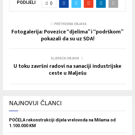
PODIJELI
0
PRETHODNA OBJAVA
Fotogalerija: Povezice “djelima” i “podrškom”
pokazali da su uz SDA!
SLJEDEĆA OBJAVA
U toku završni radovi na sanaciji industrijske
ceste u Malješu
NAJNOVIJI ČLANCI
POČELA rekonstrukciji dijela vrelovoda na Milama od
1.100.000 KM