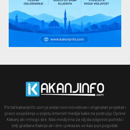
Portal kakanjinfo.com je jedan novi inovativan i originalan projekat i
pravo osvježenje u svijetu internet medija kako na području Općine
Kakanj ali i mnogo šire. Naš medij ima za cilj da odgovori potrebi i
želji građana Kaknja ali i šire i pokazao se kao pun pogodak.