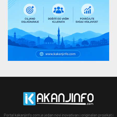
Portal kakanjinfo.com je jedan novi inovativan i originalan projekat i