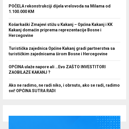
POČELA rekonstrukciji dijela vrelovoda na Milama od
1.100.000 KM
Košarkaški Zmajevi stižu u Kakanj – Općina Kakanj i KK
Kakanj domaćin priprema reprezentacije Bosne i
Hercegovine
Turistička zajednica Općine Kakanj gradi partnerstva sa
turističkim zajednicama širom Bosne i Hercegovine
OPĆINA ulaže napore ali …Evo ZAŠTO INVESTITORI
ZAOBILAZE KAKANJ ?
Ako ne radimo, ne radi niko, i obrnuto, ako se radi, radimo
svi! OPĆINA SUTRA RADI