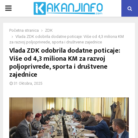
PRIMARY
MENU
Početna stranica
ZDK
Vlada ZDK odobrila dodatne poticaje: Više od 4,3 miliona KM
za razvoj poljoprivrede, sporta i društvene zajednice
Vlada ZDK odobrila dodatne poticaje:
Više od 4,3 miliona KM za razvoj
poljoprivrede, sporta i društvene
zajednice
31 Oktobra, 2025